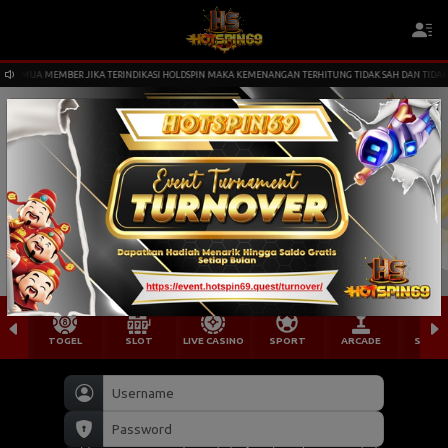
SEMUA MEMBER JIKA TERINDIKASI HOLDSPIN MAKA KEMENANGAN TERHITUNG TIDAK SAH DAN TIDAK D
TOGEL
SLOT
LIVE CASINO
SPORT
ARCADE
SABU