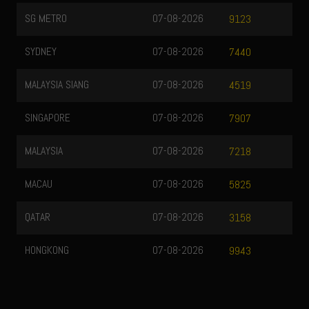
SG METRO
07-08-2026
9123
SYDNEY
07-08-2026
7440
MALAYSIA SIANG
07-08-2026
4519
SINGAPORE
07-08-2026
7907
MALAYSIA
07-08-2026
7218
MACAU
07-08-2026
5825
QATAR
07-08-2026
3158
HONGKONG
07-08-2026
9943