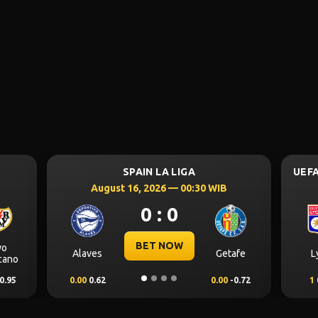
MPIONS LEAGUE QUALIFIERS
UEFA CHAMPIONS LEAGUE Q
st 12, 2026 — 02:00 WIB
August 12, 2026 — 01:3
0 : 0
0 : 0
BET NOW
BET NOW
SK Sturm
Sparta Praha
Graz
-1
0.96
-0.5
0.95