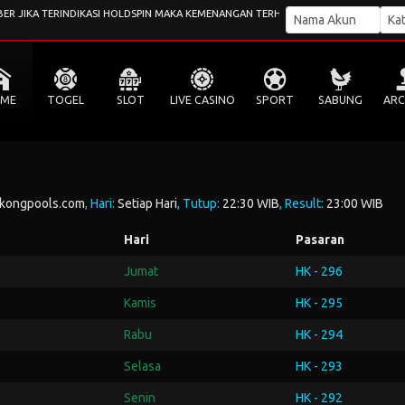
JIKA TERINDIKASI HOLDSPIN MAKA KEMENANGAN TERHITUNG TIDAK SAH DAN TIDAK
dp**qz Berhasil Withdraw Rp 2.114.000,00
ME
TOGEL
SLOT
LIVE CASINO
SPORT
SABUNG
ARC
kongpools.com
, Hari:
Setiap Hari
, Tutup:
22:30 WIB
, Result:
23:00 WIB
Hari
Pasaran
Jumat
HK - 296
Kamis
HK - 295
Rabu
HK - 294
Selasa
HK - 293
Senin
HK - 292