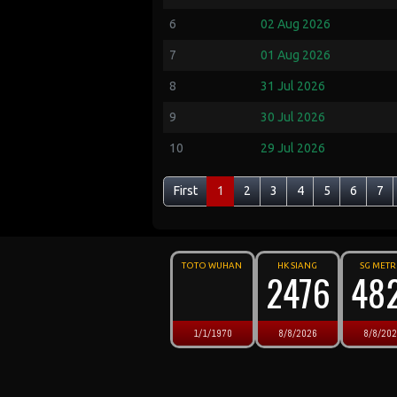
6
02 Aug 2026
7
01 Aug 2026
8
31 Jul 2026
9
30 Jul 2026
10
29 Jul 2026
First
1
2
3
4
5
6
7
TOTO WUHAN
HK SIANG
SG MET
2476
48
1/1/1970
8/8/2026
8/8/20