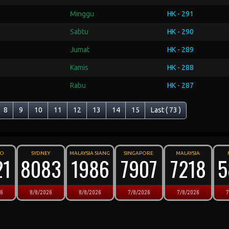
Minggu
HK - 291
Sabtu
HK - 290
Jumat
HK - 289
Kamis
HK - 288
Rabu
HK - 287
8
9
10
11
12
13
14
15
Last ( 73 )
RO
SYDNEY
MALAYSIA SIANG
SINGAPORE
MALAYSIA
21
8083
1986
7907
7218
5
26
8/8/2026
8/8/2026
7/8/2026
7/8/2026
7