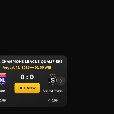
UALIFIERS
UEFA CHAMPIONS LEAGUE QUALIFIERS
0 WIB
August 12, 2026 — 01:15 WIB
0 : 0
Next
BET NOW
Slovan
Fenerbahce
Mjallby
Bratislava
0.5
0.87
0.5
0.83
-0.5
0.99