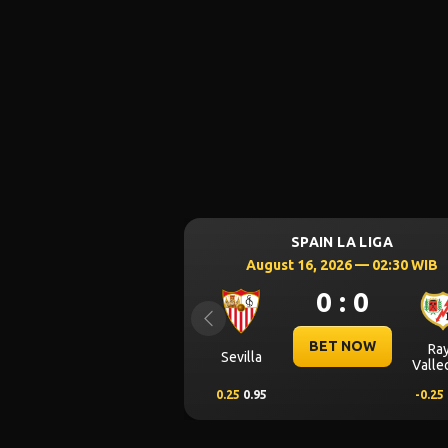
SPAIN LA LIGA
UEFA CHA
August 16, 2026 — 00:30 WIB
Augu
0 : 0
Previous
BET NOW
Alaves
Getafe
Lyon
0.00
0.62
0.00
-0.72
1
0.86