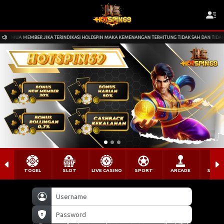
SEMUA MEMBER JIKA TERINDIKASI HOLDSPIN MAKA KEMENANGAN TERHITUNG TIDAK SAH DAN TIDAK D
TOGEL
SLOT
LIVE CASINO
SPORT
ARCADE
SABU