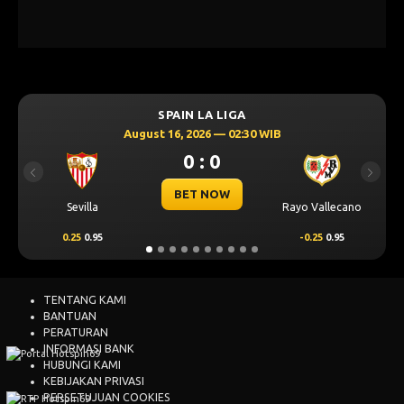
SPAIN LA LIGA
August 16, 2026 — 02:30 WIB
0 : 0
Previous
Next
BET NOW
Sevilla
Rayo Vallecano
0.25
0.95
-0.25
0.95
TENTANG KAMI
BANTUAN
PERATURAN
INFORMASI BANK
HUBUNGI KAMI
KEBIJAKAN PRIVASI
PERSETUJUAN COOKIES