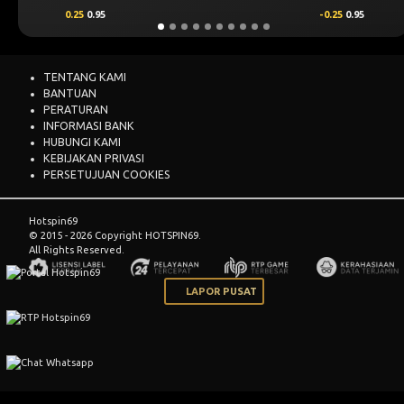
0.25
0.95
-0.25
0.95
TENTANG KAMI
BANTUAN
PERATURAN
INFORMASI BANK
HUBUNGI KAMI
KEBIJAKAN PRIVASI
PERSETUJUAN COOKIES
Hotspin69
© 2015 - 2026 Copyright HOTSPIN69.
All Rights Reserved.
LAPOR PUSAT