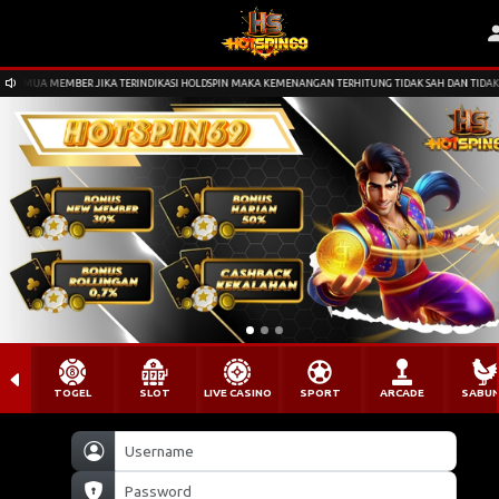
SEMUA MEMBER JIKA TERINDIKASI HOLDSPIN MAKA KEMENANGAN TERHITUNG TIDAK SAH DAN TIDAK DI
TOGEL
SLOT
LIVE CASINO
SPORT
ARCADE
SABU