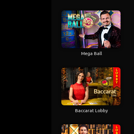
Mega Ball
Baccarat Lobby