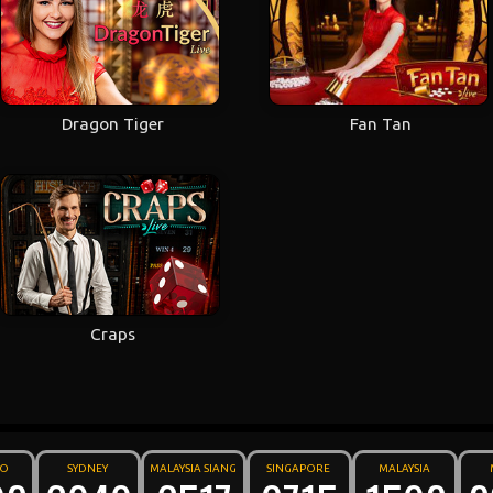
Dragon Tiger
Fan Tan
Craps
RO
SYDNEY
MALAYSIA SIANG
SINGAPORE
MALAYSIA