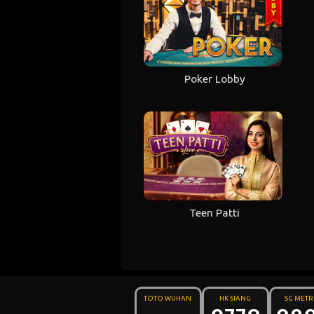
Poker Lobby
Teen Patti
TOTO WUHAN
HK SIANG
SG MET