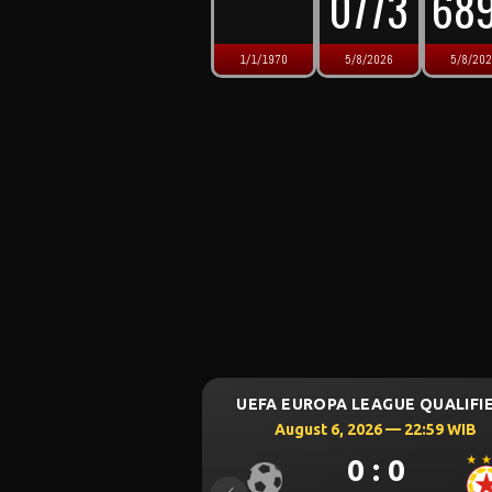
0773
68
1/1/1970
5/8/2026
5/8/20
UEFA EUROPA LEAGUE QUALIFI
August 7, 2026 — 00:00 WIB
0 : 0