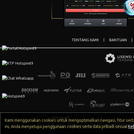
TENTANG KAMI
|
BANTUAN
|
Hotspin69
Kami menggunakan cookies untuk mengoptimalkan navigasi, fitur serta
© 2015 - 2026 Copyright HOTSPIN69.
All Rights
ini, Anda menyetujui penggunaan cookies serta data pribadi sesuai
Keb