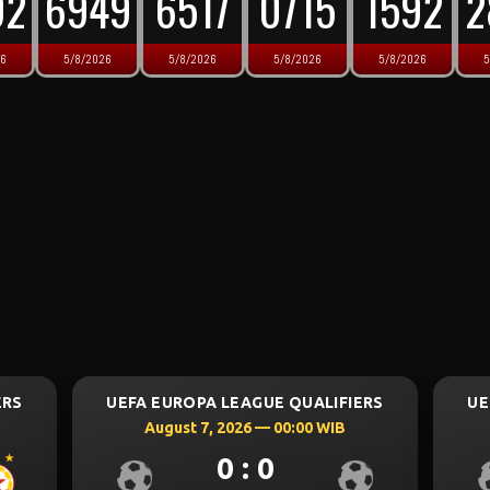
92
6949
6517
0715
1592
2
26
5/8/2026
5/8/2026
5/8/2026
5/8/2026
5
ERS
UEFA EUROPA LEAGUE QUALIFIERS
UE
August 7, 2026 — 02:00 WIB
0 : 0