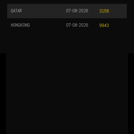
QATAR
07-08-2026
3158
HONGKONG
07-08-2026
9943