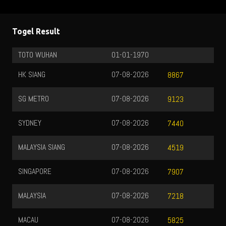
Togel Result
TOTO WUHAN
01-01-1970
HK SIANG
07-08-2026
8867
SG METRO
07-08-2026
9123
SYDNEY
07-08-2026
7440
MALAYSIA SIANG
07-08-2026
4519
SINGAPORE
07-08-2026
7907
MALAYSIA
07-08-2026
7218
MACAU
07-08-2026
5825